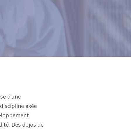
ise d’une
discipline axée
éveloppement
dité. Des dojos de