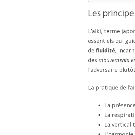
Les principe
L’aiki, terme japo
essentiels qui gui
de
fluidité
, incar
des
mouvements en
l’adversaire plutô
La pratique de l’a
La présence 
La respirat
La verticali
L’harmonie 