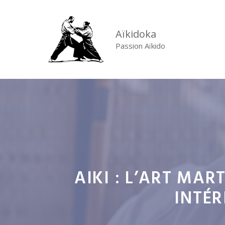
Aller
au
Aïkidoka
contenu
Passion Aïkido
AIKI : L’ART MAR
INTÉR