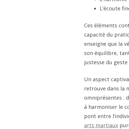
L’écoute fi
Ces éléments con
capacité du pratiq
enseigne que la vé
son équilibre, tan
justesse du geste e
Un aspect captivan
retrouve dans la 
omniprésentes : da
à harmoniser le c
pont entre l’indivi
arts martiaux
pur