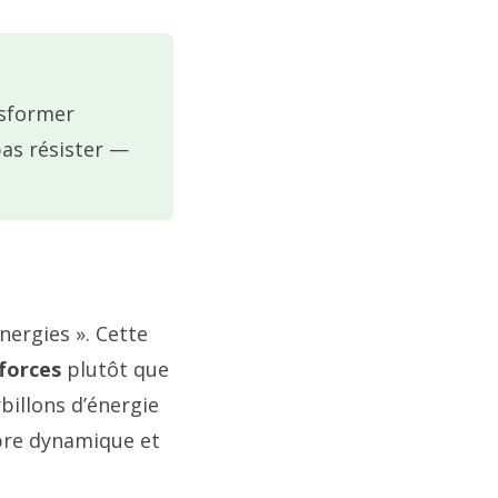
nsformer
as résister —
énergies ». Cette
forces
plutôt que
billons d’énergie
bre dynamique et