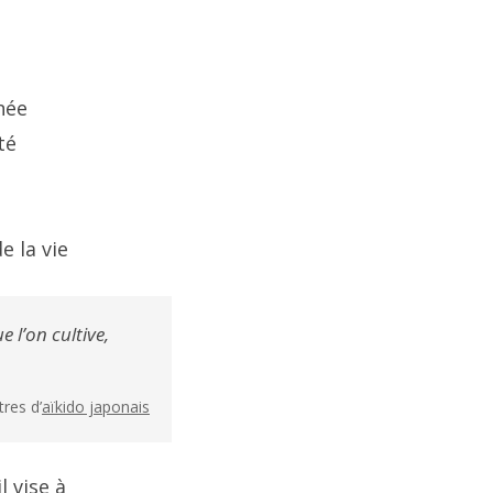
née
té
e la vie
 l’on cultive,
res d’
aïkido japonais
l vise à