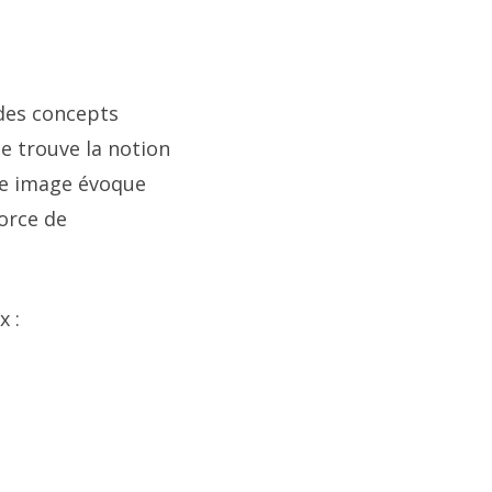
 des concepts
se trouve la notion
tte image évoque
force de
x :