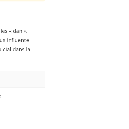
les « dan ».
lus influente
ucial dans la
é