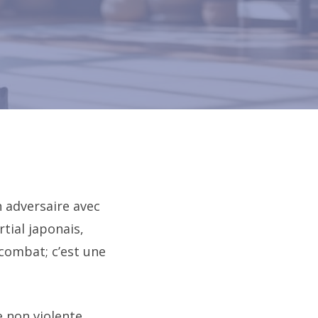
n adversaire avec
rtial japonais,
combat; c’est une
 non violente,