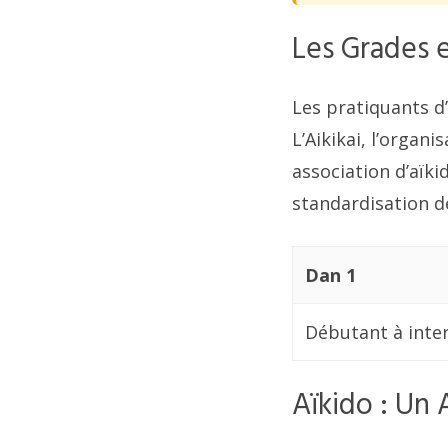
Les Grades et
Les pratiquants d’
L’Aikikai, l’organ
association d’aïki
standardisation d
Dan 1
Débutant à inte
Aïkido : Un 