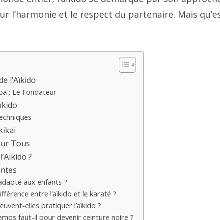
ur l’harmonie et le respect du partenaire. Mais qu’e
e l’Aïkido
ba : Le Fondateur
ïkido
Techniques
kikai
pour Tous
l’Aïkido ?
entes
l adapté aux enfants ?
ifférence entre l’aïkido et le karaté ?
vent-elles pratiquer l’aïkido ?
mps faut-il pour devenir ceinture noire ?