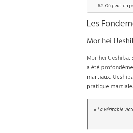
Où peut-on pra
Les Fondeme
Morihei Ueshi
Morihei Ueshiba
,
a été profondémen
martiaux. Ueshiba 
pratique martiale
« La véritable vict