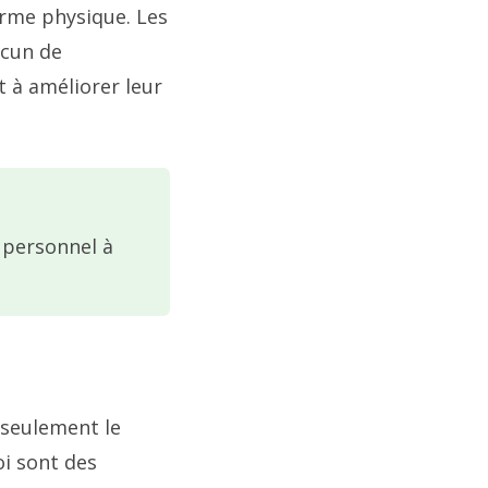
forme physique. Les
acun de
t à améliorer leur
t personnel à
 seulement le
oi sont des