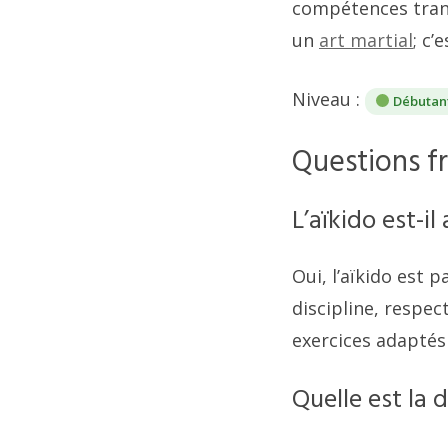
compétences trans
un
art martial
; c’
Niveau :
Débutan
Questions f
L’aïkido est-i
Oui, l’aïkido est
discipline, respec
exercices adaptés 
Quelle est la d