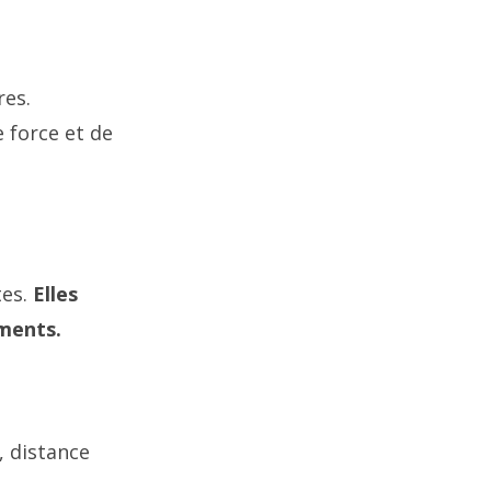
res.
 force et de
tes.
Elles
ements.
, distance