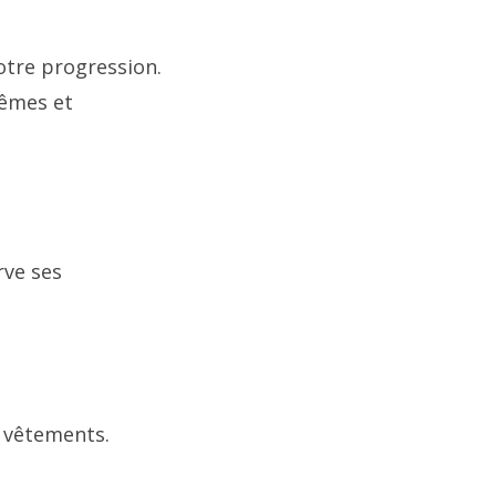
otre progression.
rêmes et
rve ses
s vêtements.