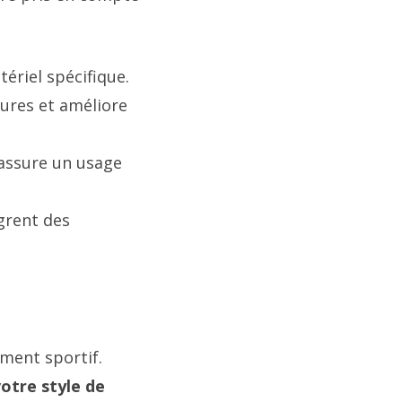
ériel spécifique.
sures et améliore
 assure un usage
grent des
ement sportif.
otre style de