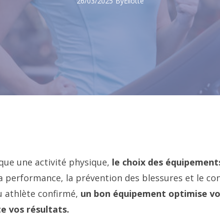
26/03/2025
By
Eliotte
ique une activité physique,
le choix des équipements
la performance, la prévention des blessures et le co
 athlète confirmé,
un bon équipement optimise vo
e vos résultats.