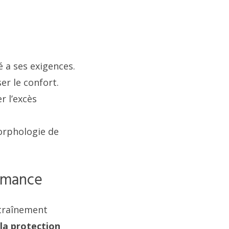
é a ses exigences.
er le confort.
r l’excès
orphologie de
ormance
ntraînement
 la protection