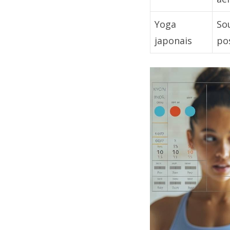
Yoga
So
japonais
po