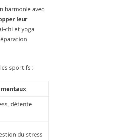
 en harmonie avec
opper leur
i-chi et yoga
réparation
es sportifs :
s mentaux
ess, détente
estion du stress