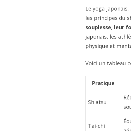
Le yoga japonais, 
les principes du 
souplesse, leur f
japonais, les athl
physique et menta
Voici un tableau c
Pratique
Ré
Shiatsu
so
Équ
Tai-chi
aé