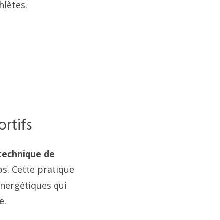
hlètes.
ortifs
technique de
rps. Cette pratique
énergétiques qui
e.