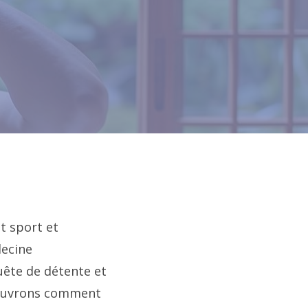
t sport et
decine
uête de détente et
écouvrons comment