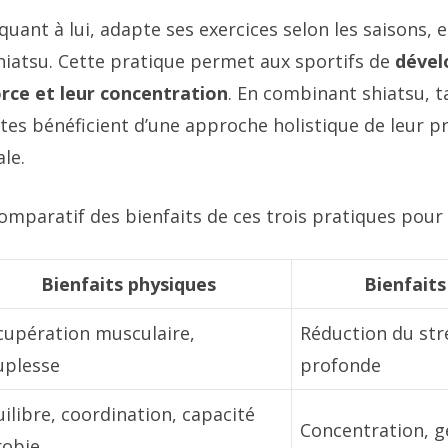
quant à lui, adapte ses exercices selon les saisons,
shiatsu. Cette pratique permet aux sportifs de
dével
orce et leur concentration
. En combinant shiatsu, ta
ètes bénéficient d’une approche holistique de leur p
le.
omparatif des bienfaits de ces trois pratiques pour l
Bienfaits physiques
Bienfait
cupération musculaire,
Réduction du str
uplesse
profonde
ilibre, coordination, capacité
Concentration, g
robie