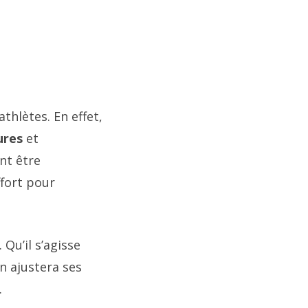
thlètes. En effet,
ures
et
nt être
ffort pour
Qu’il s’agisse
n ajustera ses
.