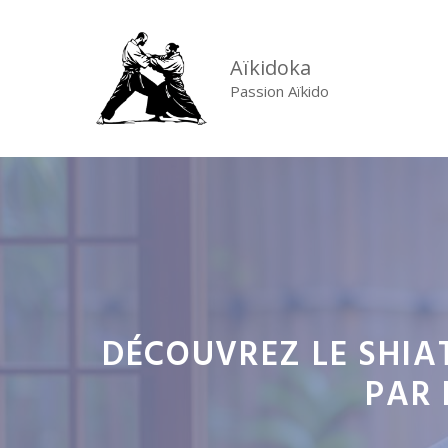
Aller
au
Aïkidoka
contenu
Passion Aïkido
DÉCOUVREZ LE SHIA
PAR 