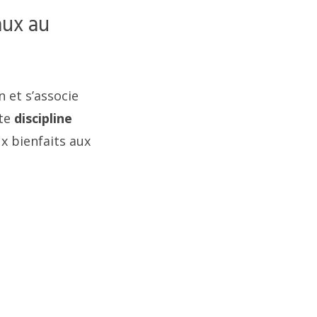
aux au
n et s’associe
tte
discipline
x bienfaits aux